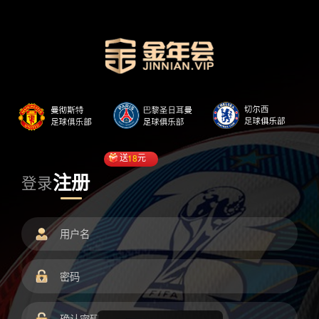
送
18
元
注册
登录