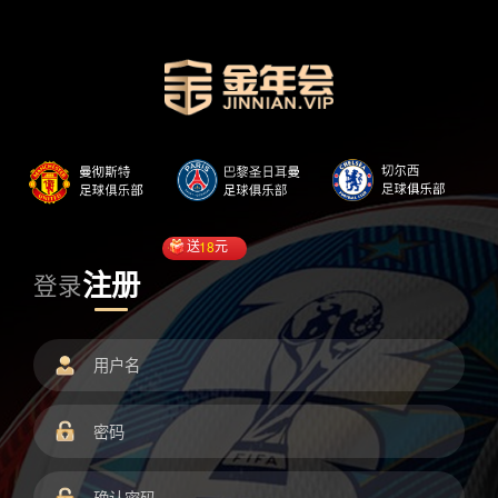
送
18
元
注册
登录